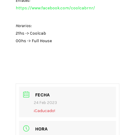
Enlaces:
https://www.facebook.com/coolcabrnr/
Horarios:
21hs -> Coolcab
00hs -> Full House
FECHA
24 Feb 2023
¡Caducado!
HORA