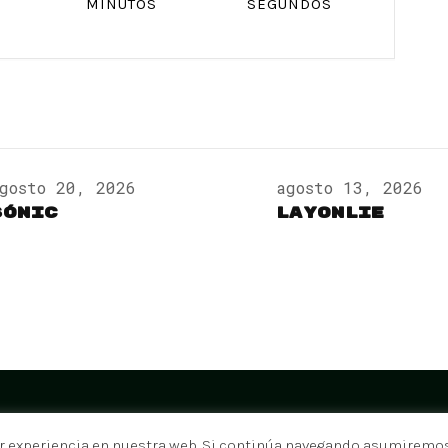
MINUTOS
SEGUNDOS
gosto 20, 2026
agosto 13, 2026
Sónic
LayOnLie
SHAMROCK PALMA | Built&Designed by
SAPIL
r experiencia en nuestra web. Si continúa navegando asumiremos