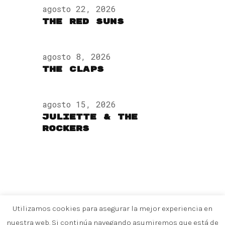
agosto 22, 2026
The Red Suns
agosto 8, 2026
The Claps
agosto 15, 2026
Juliette & The
Rockers
Utilizamos cookies para asegurar la mejor experiencia en
nuestra web. Si continúa navegando asumiremos que está de
SHAMROCK PALMA | Built&Designed